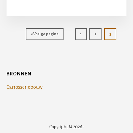
WAT
JE
MOET
WETEN
OVER
AUTOCROSSBANDE
Ga
Pagina
Pagina
Pagina
«
Vorige pagina
1
2
3
naar
BRONNEN
Carrosseriebouw
Copyright © 2026 ·