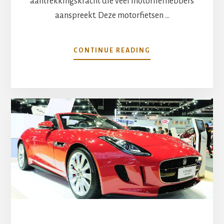
aantrekkingskracht die veel motorliefhebbers
aanspreekt. Deze motorfietsen …
OVERONTDEK
CONTINUE READING
DE
TIJDLOZE
AANTREKKINGSKR
VAN
RETRO
MOTOREN