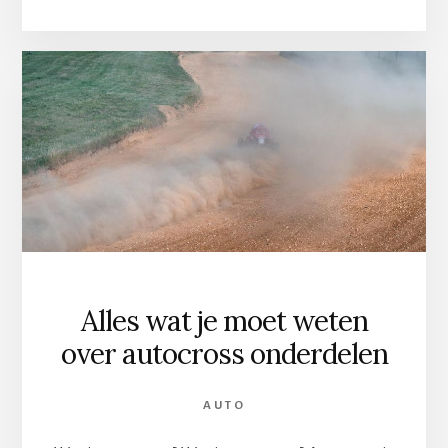
DE
BESTE
WEBSITES
VOOR
AUTO’S
KOPEN
EN
VERKOPEN
IN
DUITSLAND
Alles wat je moet weten
over autocross onderdelen
AUTO